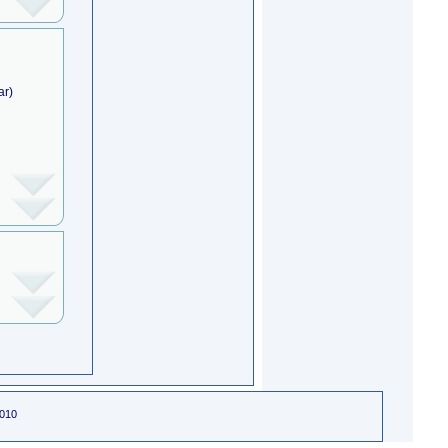
ar)
2010