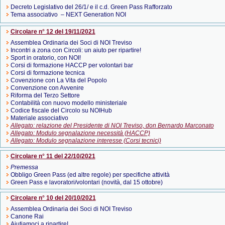
Decreto Legislativo del 26/1/ e il c.d. Green Pass Rafforzato
Tema associativo – NEXT Generation NOI
Circolare n° 12 del 19/11/2021
Assemblea Ordinaria dei Soci di NOI Treviso
Incontri a zona con Circoli: un aiuto per ripartire!
Sport in oratorio, con NOI!
Corsi di formazione HACCP per volontari bar
Corsi di formazione tecnica
Covenzione con La Vita del Popolo
Convenzione con Avvenire
Riforma del Terzo Settore
Contabilità con nuovo modello ministeriale
Codice fiscale del Circolo su NOIHub
Materiale associativo
Allegato: relazione del Presidente di NOI Treviso, don Bernardo Marconato
Allegato: Modulo segnalazione necessità (HACCP)
Allegato: Modulo segnalazione interesse (Corsi tecnici)
Circolare n° 11 del 22/10/2021
Premessa
Obbligo Green Pass (ed altre regole) per specifiche attività
Green Pass e lavoratori/volontari (novità, dal 15 ottobre)
Circolare n° 10 del 20/10/2021
Assemblea Ordinaria dei Soci di NOI Treviso
Canone Rai
Aiutiamoci a ripartire!