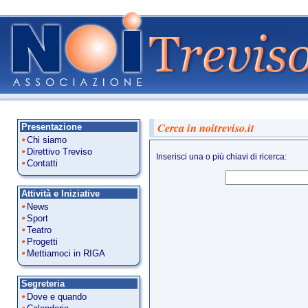
Cerca in noitreviso.it
Presentazione
Chi siamo
Direttivo Treviso
Inserisci una o più chiavi di ricerca:
Contatti
Attività e Iniziative
News
Sport
Teatro
Progetti
Mettiamoci in RIGA
Segreteria
Dove e quando