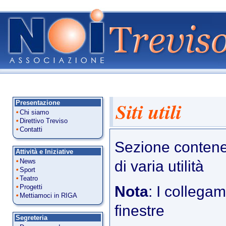
Siti utili
Presentazione
Chi siamo
Direttivo Treviso
Contatti
Sezione contenen
Attività e Iniziative
News
di varia utilità
Sport
Teatro
Progetti
Nota
: I collega
Mettiamoci in RIGA
finestre
Segreteria