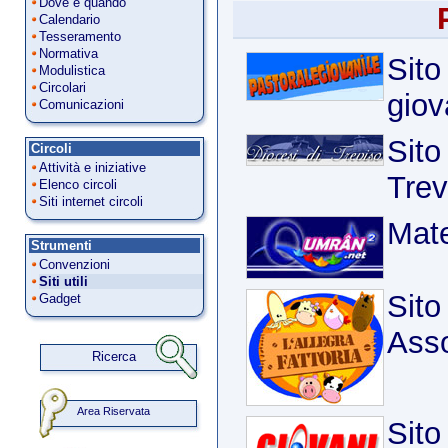
Dove e quando
Calendario
Tesseramento
Normativa
Sito
Modulistica
Circolari
giov
Comunicazioni
Sito
Circoli
Attività e iniziative
Trev
Elenco circoli
Siti internet circoli
Mate
Strumenti
Convenzioni
Siti utili
Sito
Gadget
Asso
Ricerca
Area Riservata
Sito 