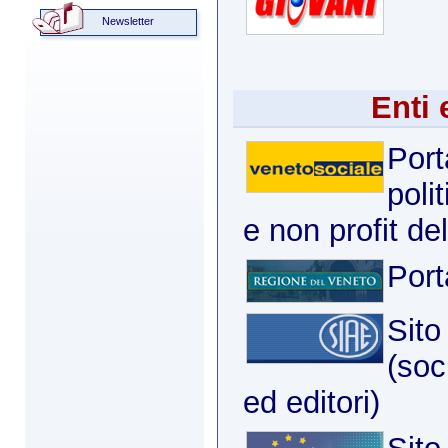
Newsletter
Enti 
Port
poli
e non profit d
Port
Sito
(soc
ed editori)