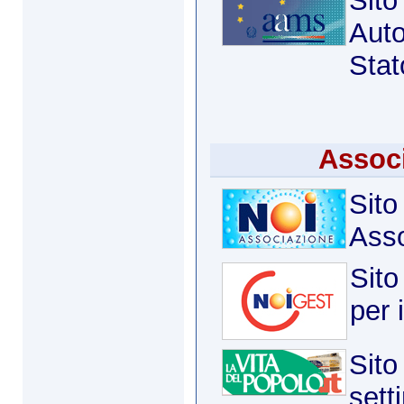
Sito
Auto
Stat
Associ
Sito
Asso
Sito
per 
Sito
sett