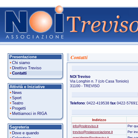
Contatti
Presentazione
Chi siamo
Direttivo Treviso
Contatti
NOI Treviso
Via Longhin n. 7 (c/o Casa Toniolo)
31100 - TREVISO
Attività e Iniziative
News
Sport
Teatro
Telefono
: 0422-419538
fax
0422-57691
Progetti
Mettiamoci in RIGA
Indirizzo
info@noitreviso.it
Per qua
Segreteria
treviso@noiassociazione.it
Per inv
Dove e quando
presidente@noitreviso.it
Per con