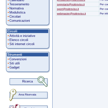
Calendario
Tesseramento
segretario@noitreviso.it
Per con
Normativa
sport@noitreviso.it
Per con
Modulistica
webmaster
@noitreviso.it
Per inf
Circolari
Comunicazioni
Circoli
Attività e iniziative
Elenco circoli
Siti internet circoli
Strumenti
Convenzioni
Siti utili
Gadget
Ricerca
Area Riservata