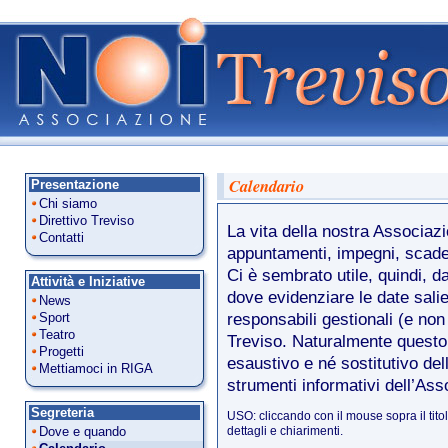
Calendario
Presentazione
Chi siamo
Direttivo Treviso
La vita della nostra Associaz
Contatti
appuntamenti, impegni, scade
Ci è sembrato utile, quindi, d
Attività e Iniziative
dove evidenziare le date salie
News
Sport
responsabili gestionali (e non s
Teatro
Treviso. Naturalmente questo
Progetti
esaustivo e né sostitutivo dell
Mettiamoci in RIGA
strumenti informativi dell’Ass
Segreteria
USO: cliccando con il mouse sopra il tito
Dove e quando
dettagli e chiarimenti.