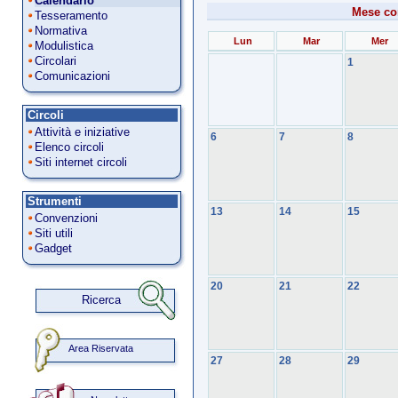
Calendario
Mese co
Tesseramento
Normativa
Lun
Mar
Mer
Modulistica
Circolari
1
Comunicazioni
Circoli
Attività e iniziative
6
7
8
Elenco circoli
Siti internet circoli
Strumenti
13
14
15
Convenzioni
Siti utili
Gadget
20
21
22
Ricerca
Area Riservata
27
28
29