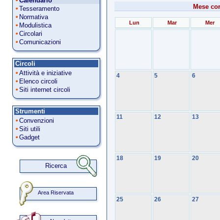
Calendario
Mese co
Tesseramento
Normativa
Lun
Mar
Mer
Modulistica
Circolari
Comunicazioni
Circoli
Attività e iniziative
4
5
6
Elenco circoli
Siti internet circoli
Strumenti
11
12
13
Convenzioni
Siti utili
Gadget
18
19
20
Ricerca
Area Riservata
25
26
27