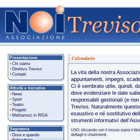
Calendario
Presentazione
Chi siamo
Direttivo Treviso
La vita della nostra Associaz
Contatti
appuntamenti, impegni, scade
Ci è sembrato utile, quindi, d
Attività e Iniziative
dove evidenziare le date salie
News
Sport
responsabili gestionali (e non s
Teatro
Treviso. Naturalmente questo
Progetti
esaustivo e né sostitutivo dell
Mettiamoci in RIGA
strumenti informativi dell’Ass
Segreteria
USO: cliccando con il mouse sopra il tito
Dove e quando
dettagli e chiarimenti.