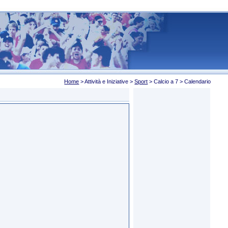
Home
> Attività e Iniziative >
Sport
> Calcio a 7 > Calendario