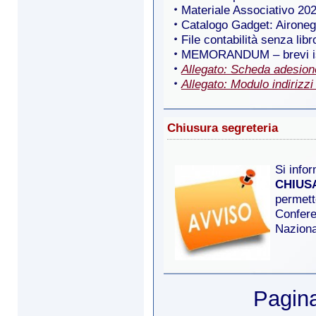
Materiale Associativo 20
Catalogo Gadget: Aironegi
File contabilità senza libr
MEMORANDUM – brevi istr
Allegato: Scheda adesion
Allegato: Modulo indirizz
Chiusura segreteria
Si info
CHIUSA
permette
Confere
Naziona
Pagina