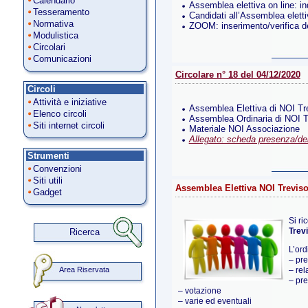
Calendario
Assemblea elettiva on line: in
Tesseramento
Candidati all’Assemblea elett
Normativa
ZOOM: inserimento/verifica 
Modulistica
Circolari
Comunicazioni
Circolare n° 18 del 04/12/2020
Circoli
Attività e iniziative
Assemblea Elettiva di NOI T
Elenco circoli
Assemblea Ordinaria di NOI 
Siti internet circoli
Materiale NOI Associazione
Allegato: scheda presenza/de
Strumenti
Convenzioni
Siti utili
Assemblea Elettiva NOI Trevis
Gadget
Si ri
Trev
Ricerca
L’ord
– pre
Area Riservata
– re
– pre
– votazione
– varie ed eventuali