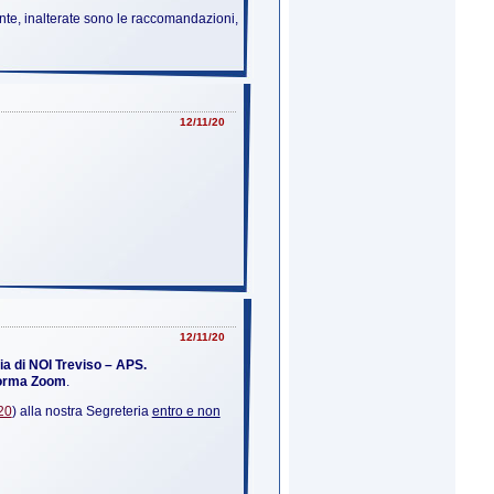
te, inalterate sono le raccomandazioni,
12/11/20
12/11/20
a di NOI Treviso – APS.
forma Zoom
.
20
) alla nostra Segreteria
entro e non