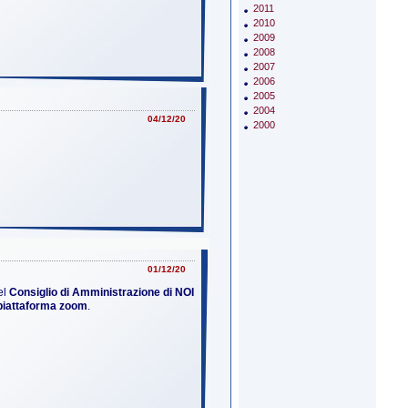
2011
2010
2009
2008
2007
2006
2005
2004
04/12/20
2000
01/12/20
el
Consiglio di Amministrazione di NOI
piattaforma zoom
.