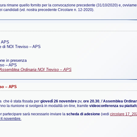
ura rimane quello fornito per la convocazione precedente (31/10/2020) e, ovviamen
dei candidati (vd. nostra precedente Circolare n. 12-2020).
– APS
ie di NOI Treviso – APS
one in presenza
iso – APS
 Assemblea Ordinaria NOI Treviso – APS
iso – APS
a che è stata fissata per
giovedì 26 novembre
pv,
ore 20.30
, l’
Assemblea Ordinari
no la riunione si svolgerà in modalità on-line, tramite
videoconferenza su piatta
r partecipare sarà necessario inviare la
scheda di adesione
(vedi
circolare 17_20
 24 novembre.