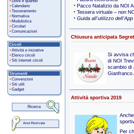
Dove e quando
Pacco Natalizio da NOI 
Calendario
Tesseramento
Tessera virtuale – non NO
Normativa
Guida all’utilizzo dell’Ap
Modulistica
Circolari
Comunicazioni
Chiusura anticipata Segret
Circoli
Attività e iniziative
Si avvisa 
Elenco circoli
Siti internet circoli
di NOI Trev
scambio di 
Gianfranco 
Strumenti
Convenzioni
Siti utili
Gadget
Attività sportiva 2019
Ricerca
Anche 
sporti
Area Riservata
Per ch