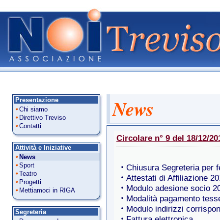
News
Presentazione
Chi siamo
Direttivo Treviso
Contatti
Circolare n° 9 del 18/12/20
Attività e Iniziative
News
Sport
Chiusura Segreteria per fe
Teatro
Attestati di Affiliazione 2
Progetti
Modulo adesione socio 2
Mettiamoci in RIGA
Modalità pagamento tess
Modulo indirizzi corrisp
Segreteria
Fattura elettronica