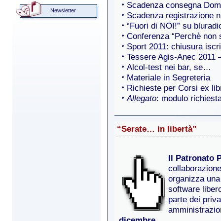
Scadenza consegna Doman
Newsletter
Scadenza registrazione n
“Fuori di NOI!” su blurad
Conferenza “Perchè non s
Sport 2011: chiusura iscri
Tessere Agis-Anec 2011 
Alcol-test nei bar, se…
Materiale in Segreteria
Richieste per Corsi ex lib
Allegato
: modulo richiesta
“Serate… in libertà”
Il Patronato 
collaborazion
organizza una
software libero
parte dei priva
amministrazion
dicembre.