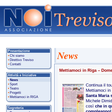
News
Presentazione
Chi siamo
Direttivo Treviso
Contatti
Mettiamoci in Riga – Dom
Attività e Iniziative
News
Sport
Continua il to
Teatro
Mettiamoci in
Progetti
Santa Maria s
Mettiamoci in RIGA
Michele Dimidd
così
che in qu
Segreteria
compleanno!