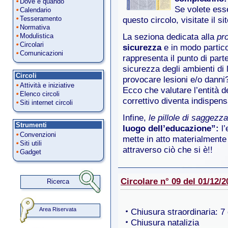
Dove e quando
Se volete esse
Calendario
Tesseramento
questo circolo, visitate il si
Normativa
Modulistica
La seziona dedicata alla
pr
Circolari
sicurezza
e in modo partic
Comunicazioni
rappresenta il punto di part
sicurezza degli ambienti di 
Circoli
provocare lesioni e/o danni
Attività e iniziative
Ecco che valutare l’entità d
Elenco circoli
correttivo diventa indispens
Siti internet circoli
Infine,
le pillole di saggez
Strumenti
luogo dell’educazione”:
l’
Convenzioni
mette in atto materialmente
Siti utili
attraverso ciò che si è!!
Gadget
Circolare n° 09 del 01/12/2
Ricerca
Area Riservata
Chiusura straordinaria: 7
Chiusura natalizia