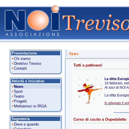
News
Presentazione
Chi siamo
Direttivo Treviso
Tutti a pattinare!
Contatti
La ditta Eurogi
Attività e Iniziative
16 febbraio, nel
News
Ai soci di NOI A
Sport
La ditta Eurogi
Teatro
Progetti
In allegato il vo
Mettiamoci in RIGA
Segreteria
Corso di cucito a Ospedaletto
Dove e quando