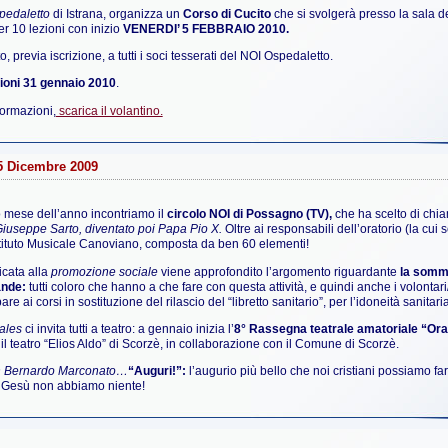
spedaletto
di Istrana, organizza un
Corso di Cucito
che si svolgerà presso la sala d
r 10 lezioni con inizio
VENERDI’ 5 FEBBRAIO 2010.
o, previa iscrizione, a tutti i soci tesserati del NOI Ospedaletto.
zioni 31 gennaio 2010
.
nformazioni,
scarica il volantino.
25 Dicembre 2009
o mese dell’anno incontriamo il
circolo NOI di Possagno (TV),
che ha scelto di chi
Giuseppe Sarto, diventato poi Papa Pio X.
Oltre ai responsabili dell’oratorio (la c
stituto Musicale Canoviano, composta da ben 60 elementi!
icata alla
promozione sociale
viene approfondito l’argomento riguardante
la sommi
ande:
tutti coloro che hanno a che fare con questa attività, e quindi anche i volontari/
are ai corsi in sostituzione del rilascio del “libretto sanitario”, per l’idoneità sanita
ales
ci invita tutti a teatro: a gennaio inizia l’
8° Rassegna teatrale amatoriale “Orat
il teatro “Elios Aldo” di Scorzè, in collaborazione con il Comune di Scorzè.
Don Bernardo Marconato…
“Auguri!”:
l’augurio più bello che noi cristiani possiamo fa
 Gesù non abbiamo niente!