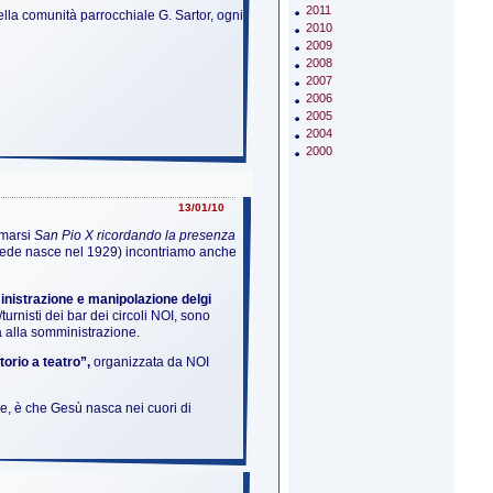
2011
ella comunità parrocchiale G. Sartor, ogni
2010
2009
2008
2007
2006
2005
2004
2000
13/01/10
amarsi
San Pio X ricordando la presenza
ui sede nasce nel 1929) incontriamo anche
nistrazione e manipolazione delgi
turnisti dei bar dei circoli NOI, sono
ria alla somministrazione.
orio a teatro”,
organizzata da NOI
re, è che Gesù nasca nei cuori di