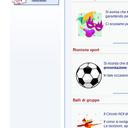
Newsletter
Si avvisa che
garantendo per
Ci scusiamo pe
Riunione sport
Si ricorda che 
presentazione d
In tale occasio
Balli di gruppo
Il Circolo NOI d
Il corso si svol
Le iscrizioni, a