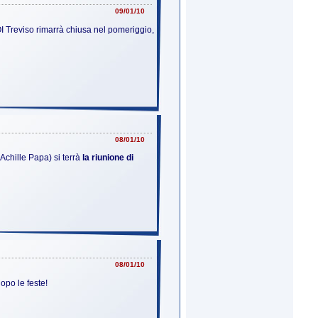
09/01/10
I Treviso rimarrà chiusa nel pomeriggio,
08/01/10
Achille Papa) si terrà
la riunione di
08/01/10
dopo le feste!