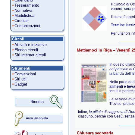
Calendario
Il
Circolo di O
Tesseramento
venerdì sera pe
Normativa
Modulistica
Il corso è apert
Circolari
Termine iscri
Comunicazioni
Per ulteriori i
Circoli
Attività e iniziative
Elenco circoli
Mettiamoci in Riga – Venerdì 
Siti internet circoli
In questo ultim
Strumenti
nel passato di 
la banda dell’I
Convenzioni
Siti utili
Nella parte ded
Gadget
alimenti e bev
tenuti a partecip
La sezione mur
Ricerca
Treviso, presso 
Infine,
le pillole di saggezza di 
ciascuno, perchè con Gesù, senza
Area Riservata
Chiusura segreteria