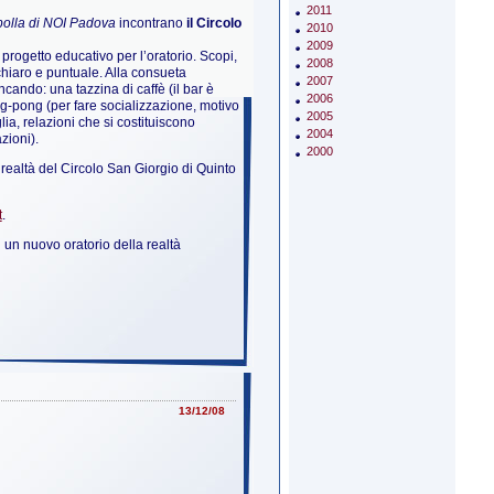
2011
olla di NOI Padova
incontrano
il Circolo
2010
2009
 progetto educativo per l’oratorio. Scopi,
2008
 chiaro e puntuale. Alla consueta
2007
cando: una tazzina di caffè (il bar è
2006
g-pong (per fare socializzazione, motivo
2005
lia, relazioni che si costituiscono
2004
zioni).
2000
realtà del Circolo San Giorgio di Quinto
t
.
un nuovo oratorio della realtà
13/12/08