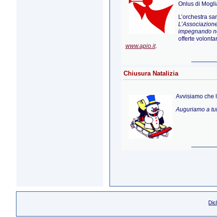
Onlus di Mogli
L’orchestra sar
L’Associazione
impegnando nel 
offerte volont
www.apio.it
.
Chiusura Natalizia
Avvisiamo che l
Auguriamo a tut
Dic