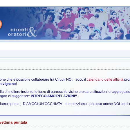
one che è possibile collaborare tra Circoli NOI…ecco il
calendario delle attività
prop
Trevignano!
lla di mettere insieme le forze di parrocchie vicine e creare situazioni di aggrega
logan ci suggerisce:
INTRECCIAMO RELAZIONI!!
diamo spunto…DIAMOCI UN’OCCHIATA…e realizziamo qualcosa anche NOI con i circ
Settima puntata