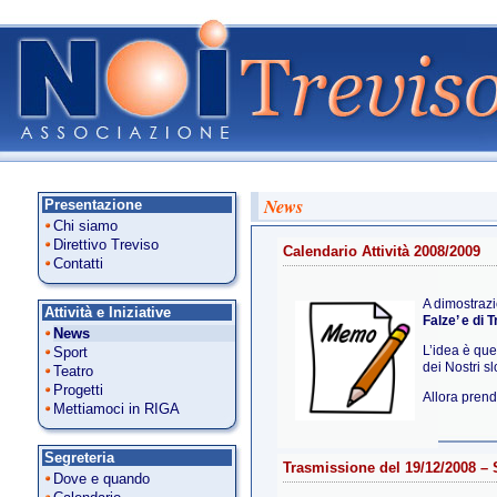
News
Presentazione
Chi siamo
Direttivo Treviso
Calendario Attività 2008/2009
Contatti
A dimostrazi
Attività e Iniziative
Falze’ e di 
News
L’idea è que
Sport
dei Nostri s
Teatro
Progetti
Allora pren
Mettiamoci in RIGA
Segreteria
Trasmissione del 19/12/2008 – 
Dove e quando