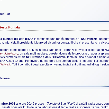
stri bar
Sesta Puntata
a puntata di Fuori di NOI
incontriamo una realtà oratoriale di
NOI Venezia:
un nuov
a, intervista il presidente Mauro ed alcuni responsabili che ci presentano la vivace 
ni per i bambini dopo la Messa della Domenica, i pranzi conviviali, il giornalino NOI 
anmichele.org
, un sala multimediale: queste alcune delle proposte di questa splen
ws provenienti da NOI Treviso e da NOI Padova,
tanta musica e simpatia riempio
NOI Associazione. Per inviare domande o fare comunicazioni importanti si ricordan
@alice.it
. Tutti i contributi degli ascoltatori vanno inviati entro il martedì di ogni sett
 Venezia
cembre 2008
alle ore 20.45 presso il
Tempio di San Nicolò
ci sarà il tradizionale con
:
serata speciale frutto della collaborazione di tante realtà e sponsor tra cui Cent