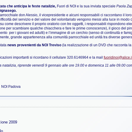
ata che anticipa le feste natalizie,
Fuori di NOI e la sua inviata speciale
Paola Zap
bignasego.
 parrocchiale don Alessio, il vicepresidente e alcuni responsabili ci raccontano il loro
 difficoltà del servizio e del valore del volontariato vengono messi alla luce in modo
 come descrivere il proprio oratorio con tre oggetti, i responsabili rispondono elen
ne per scambiare qualche chiacchera e fare le prime conoscenze), il gioco del pin
mento per i giovani ed adulti) e l’immagine di un cerchio (senso di continuità e famig
mente, grande appartenenza alla comunità parrocchiale ed unità tra diverse genera
ntata
news provenienti da NOI Treviso
(la realizzazione di un DVD che racconta la 
azioni importanti si ricordano il cellulare 320.6146964 e la mail
fuoridinoi@alice.i
natalizia, riprende venerdì 9 gennaio alle ore 19.00 e domenica 11 alle 09.00
con 
di NOI Padova
zione 2009
lo