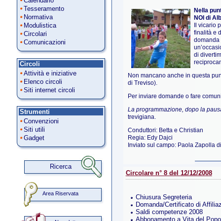
Calendario
Tesseramento
Nella punt
Normativa
NOI di Al
Il vicario
Modulistica
finalità e
Circolari
domanda su
Comunicazioni
un’occasio
di diverti
reciproca
Circoli
Attività e iniziative
Non mancano anche in questa pu
Elenco circoli
di Treviso).
Siti internet circoli
Per inviare domande o fare comunic
La programmazione, dopo la pausa 
Strumenti
trevigiana.
Convenzioni
Siti utili
Conduttori: Betta e Christian
Gadget
Regia: Edy Dajci
Inviato sul campo: Paola Zapolla 
Ricerca
Circolare n° 8 del 12/12/2008
Area Riservata
Chiusura Segreteria
Domanda/Certificato di Affilia
Saldi competenze 2008
Abbonamento a Vita del Popo