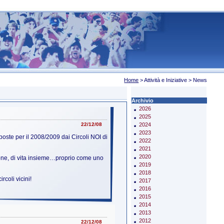
Home
> Attività e Iniziative >
News
Archivio
2026
2025
22/12/08
2024
2023
oste per il 2008/2009 dai Circoli NOI di
2022
2021
2020
zione, di vita insieme…proprio come uno
2019
2018
oli vicini!
2017
2016
2015
2014
2013
2012
22/12/08