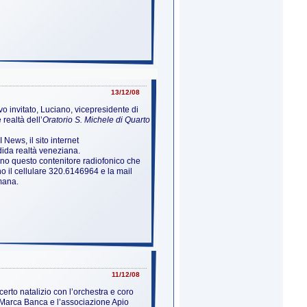
13/12/08
o invitato, Luciano, vicepresidente di
realtà dell’
Oratorio S. Michele di Quarto
News, il sito internet
dida realtà veneziana.
no questo contenitore radiofonico che
o il cellulare 320.6146964 e la mail
imana.
11/12/08
certo natalizio con l’orchestra e coro
roMarca Banca e l’associazione Apio