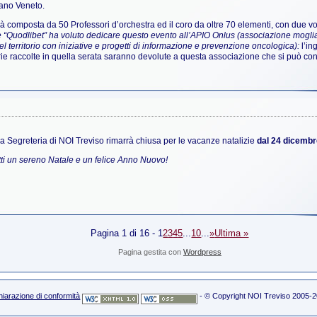
ano Veneto.
à composta da 50 Professori d’orchestra ed il coro da oltre 70 elementi, con due voc
 “Quodlibet” ha voluto dedicare questo evento all’APIO Onlus (associazione moglia
territorio con iniziative e progetti di informazione e prevenzione oncologica):
l’in
arie raccolte in quella serata saranno devolute a questa associazione che si può con
a Segreteria di NOI Treviso rimarrà chiusa per le vacanze natalizie
dal 24 dicembr
ti un sereno Natale e un felice Anno Nuovo!
Pagina 1 di 16 -
1
2
3
4
5
...
10
...
»
Ultima »
Pagina gestita con
Wordpress
hiarazione di conformità
- ©
Copyright
NOI Treviso 2005-