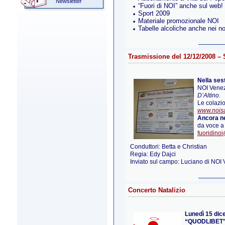
Newsletter
“Fuori di NOI” anche sul web!
Sport 2009
Materiale promozionale NOI
Tabelle alcoliche anche nei no
Trasmissione del 12/12/2008 – 
Nella sest
NOI Venezi
D’Altino.
Le colazio
www.nois
Ancora ne
da voce a 
fuoridinoi
Conduttori: Betta e Christian
Regia: Edy Dajci
Inviato sul campo: Luciano di NOI
Concerto Natalizio
Lunedì 15 di
“QUODLIBET”