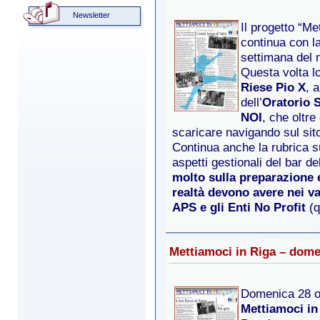
Newsletter
Il progetto “Me
continua con l
settimana del
Questa volta lo
Riese Pio X
, 
dell’
Oratorio S
NOI
, che oltre
scaricare navigando sul sito
Continua anche la rubrica s
aspetti gestionali del bar d
molto sulla preparazione 
realtà devono avere nei va
APS e gli Enti No Profit
(q
Mettiamoci in Riga – dome
Domenica 28 o
Mettiamoci in