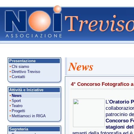
News
Presentazione
Chi siamo
Direttivo Treviso
Contatti
4° Concorso Fotografico a
Attività e Iniziative
News
Sport
L’
Oratorio P
Teatro
collaborazio
Progetti
patrocinio de
Mettiamoci in RIGA
Concorso F
stagioni del
Segreteria
amanti della fotografia ed è