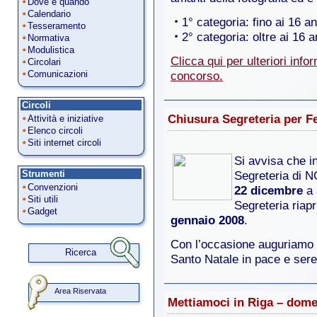
Dove e quando
Calendario
1° categoria: fino ai 16 an
Tesseramento
2° categoria: oltre ai 16 a
Normativa
Modulistica
Clicca qui per ulteriori info
Circolari
Comunicazioni
concorso.
Circoli
Chiusura Segreteria per Fe
Attività e iniziative
Elenco circoli
Siti internet circoli
Si avvisa che in
Strumenti
Segreteria di N
Convenzioni
22 dicembre
a
Siti utili
Segreteria riapr
Gadget
gennaio 2008
.
Con l’occasione auguriamo a 
Ricerca
Santo Natale in pace e sere
Area Riservata
Mettiamoci in Riga – dom