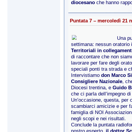
diocesano
che hanno rappor
Puntata 7 – mercoledì 21 
Una pu
settimana: nessun oratorio 
Territoriali in collegamen
di raccontare che non siam
lavorare per fare degli orat
speciali ponti tra strada e c
Intervistiamo
don Marco Si
Consigliere Nazionale
, ch
Diocesi trentina, e
Guido B
che ci parla dell’impegno di
Un’occasione, questa, per co
scambiarci amicizie e per f
famiglia di NOI Associazione
negli scopi e nei risultati.
Conclude la puntata radiofon
nostro esperto,
il dottor S