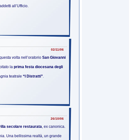
detti all’Ufficio.
02/11/06
questa volta nell’oratorio
San Giovanni
pitato la
prima festa diocesana degli
gnia teatrale
“I Distratti”
.
26/10/06
villa secolare restaurata
, ex canonica.
chia. Una bellissima realtà, un grande