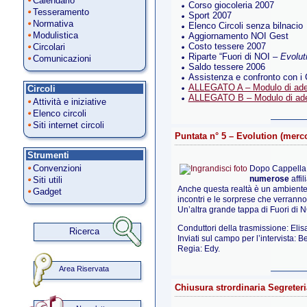
Calendario
Corso giocoleria 2007
Tesseramento
Sport 2007
Normativa
Elenco Circoli senza bilnacio
Modulistica
Aggiornamento NOI Gest
Costo tessere 2007
Circolari
Riparte “Fuori di NOI –
Evolut
Comunicazioni
Saldo tessere 2006
Assistenza e confronto con i C
ALLEGATO A – Modulo di ades
Circoli
ALLEGATO B – Modulo di adesi
Attività e iniziative
Elenco circoli
Siti internet circoli
Puntata n° 5 – Evolution (merc
Strumenti
Convenzioni
Dopo Cappella d
numerose
affi
Siti utili
Anche questa realtà è un ambiente a
Gadget
incontri e le sorprese che verrann
Un’altra grande tappa di Fuori di 
Conduttori della trasmissione: Elisa
Ricerca
Inviati sul campo per l’intervista: Be
Regia: Edy.
Area Riservata
Chiusura strordinaria Segreter