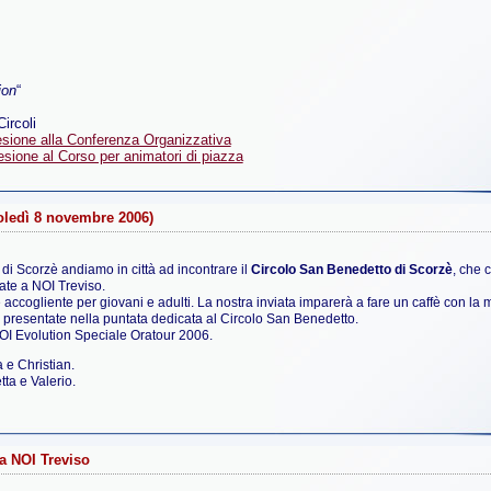
ion
“
ircoli
ione alla Conferenza Organizzativa
one al Corso per animatori di piazza
oledì 8 novembre 2006)
i Scorzè andiamo in città ad incontrare il
Circolo San Benedetto di Scorzè
, che 
liate a NOI Treviso.
ccogliente per giovani e adulti. La nostra inviata imparerà a fare un caffè con la m
o presentate nella puntata dedicata al Circolo San Benedetto.
NOI Evolution Speciale Oratour 2006.
 e Christian.
tta e Valerio.
ia NOI Treviso