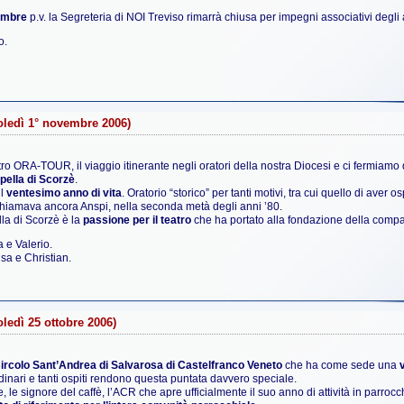
embre
p.v. la Segreteria di NOI Treviso rimarrà chiusa per impegni associativi degli ad
o.
oledì 1° novembre 2006)
tro ORA-TOUR, il viaggio itinerante negli oratori della nostra Diocesi e ci fermiamo 
pella di Scorzè
.
il
ventesimo anno di vita
. Oratorio “storico” per tanti motivi, tra cui quello di aver os
hiamava ancora Anspi, nella seconda metà degli anni ’80.
lla di Scorzè è la
passione per il teatro
che ha portato alla fondazione della compa
 e Valerio.
isa e Christian.
ledì 25 ottobre 2006)
ircolo Sant’Andrea di Salvarosa di Castelfranco Veneto
che ha come sede una
dinari e tanti ospiti rendono questa puntata davvero speciale.
e, le signore del caffè, l’ACR che apre ufficialmente il suo anno di attività in parroc