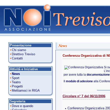
News
Presentazione
Chi siamo
Direttivo Treviso
Conferenza Organizzativa di NO
Contatti
Si s
Attività e Iniziative
L’inc
News
per avere tutta la
documentazione
Sport
Il
modulo di adesione
alla Confer
Teatro
Progetti
Mettiamoci in RIGA
Circolare n° 7 del 06/11/2006
Segreteria
Dove e quando
Conferenza Organizzativa 20