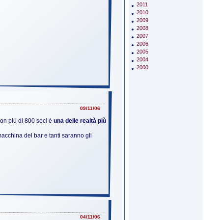
2011
2010
2009
2008
2007
2006
2005
2004
2000
09/11/06
con più di 800 soci è
una delle realtà più
acchina del bar e tanti saranno gli
04/11/06