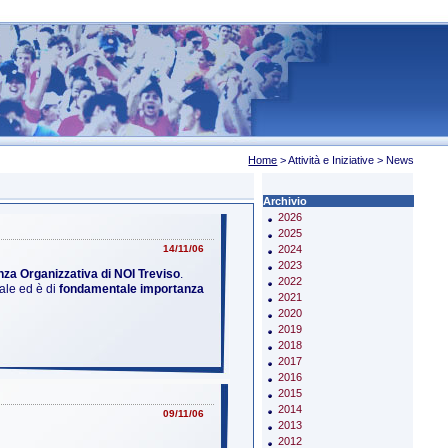
Home
> Attività e Iniziative >
News
Archivio
2026
2025
14/11/06
2024
2023
za Organizzativa di NOI Treviso
.
2022
iale ed è di
fondamentale importanza
2021
2020
2019
2018
2017
2016
2015
2014
09/11/06
2013
2012