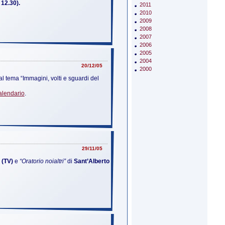
 12.30).
2011
2010
2009
2008
2007
2006
2005
2004
20/12/05
2000
l tema “Immagini, volti e sguardi del
alendario
.
29/11/05
 (TV)
e
“Oratorio noialtri”
di
Sant’Alberto