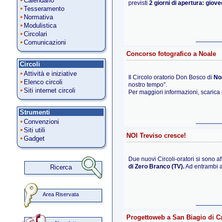
Calendario
previsti
2 giorni di apertura: giove
Tesseramento
Normativa
Modulistica
Circolari
Comunicazioni
Concorso fotografico a Noale
Circoli
Attività e iniziative
Il Circolo oratorio Don Bosco di
No
Elenco circoli
nostro tempo”.
Siti internet circoli
Per maggiori informazioni, scarica 
Strumenti
Convenzioni
Siti utili
NOI Treviso cresce!
Gadget
Due nuovi Circoli-oratori si sono aff
di Zero Branco (TV).
Ad entrambi 
Ricerca
Area Riservata
Progettoweb a San Biagio di Ca