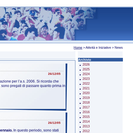
Home
> Attività e Iniziative >
News
Archivio
2026
2025
26/12/05
2024
2023
ione per l’a.s. 2006. Si ricorda che
2022
a sono pregati di passare quanto prima in
2021
2020
2019
2018
2017
2016
2015
2014
26/12/05
2013
gennaio.
In questo periodo, sono stati
2012