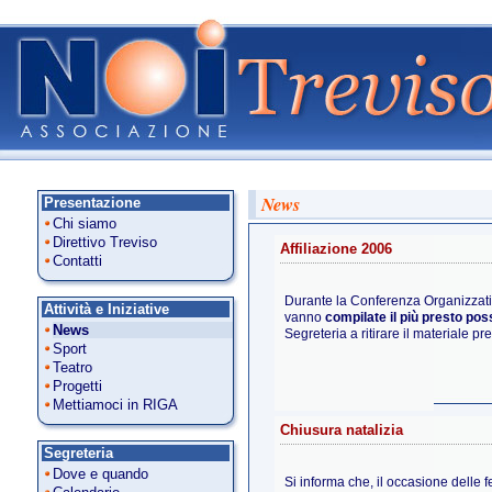
News
Presentazione
Chi siamo
Direttivo Treviso
Affiliazione 2006
Contatti
Durante la Conferenza Organizzativ
Attività e Iniziative
vanno
compilate il più presto possi
News
Segreteria a ritirare il materiale pr
Sport
Teatro
Progetti
Mettiamoci in RIGA
Chiusura natalizia
Segreteria
Dove e quando
Si informa che, il occasione delle f