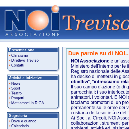
Presentazione
Due parole su di NOI..
Chi siamo
Direttivo Treviso
NOI Associazione
è un'asso
Contatti
Ministero dell'Interno per le f
Registro nazionale delle As
ha deciso di mettersi in gioc
Attività e Iniziative
obiettivi
", "
intrecciamo rela
News
Il suo campo d'azione (o di gi
Sport
parrocchiali; i suo interlocuto
Teatro
animatori, i volontari. E NOI 
Progetti
facciamo promotori di un pr
Mettiamoci in RIGA
permanente sulle orme dei va
cristiana della società e del
Segreteria
Ai Soci, ai Circoli, NOI Asso
Dove e quando
collaborazioni, strumenti per
Calendario
ambienti, attività ed iniziativ