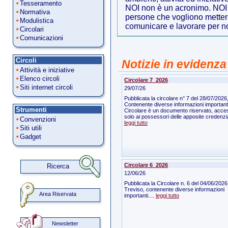
Tesseramento
NOI non è un acronimo. NOI 
Normativa
persone che vogliono metters
Modulistica
comunicare e lavorare per noi 
Circolari
Comunicazioni
Circoli
Notizie in evidenza
Attività e iniziative
Elenco circoli
Circolare 7_2026
Siti internet circoli
29/07/26
Pubblicata la circolare n° 7 del 28/07/2026
Contenente diverse informazioni important
Strumenti
Circolare è un documento riservato, acces
solo ai possessori delle apposite credenzial
Convenzioni
leggi tutto
Siti utili
Gadget
Circolare 6_2026
Ricerca
12/06/26
Pubblicata la Circolare n. 6 del 04/06/2026
Treviso, contenente diverse informazioni
Area Riservata
importanti....
leggi tutto
Newsletter